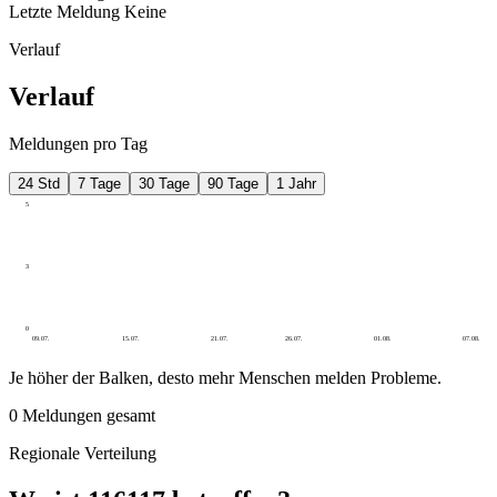
Letzte Meldung
Keine
Verlauf
Verlauf
Meldungen pro Tag
24 Std
7 Tage
30 Tage
90 Tage
1 Jahr
5
3
0
09.07.
15.07.
21.07.
26.07.
01.08.
07.08.
Je höher der Balken, desto mehr Menschen melden Probleme.
0
Meldungen gesamt
Regionale Verteilung