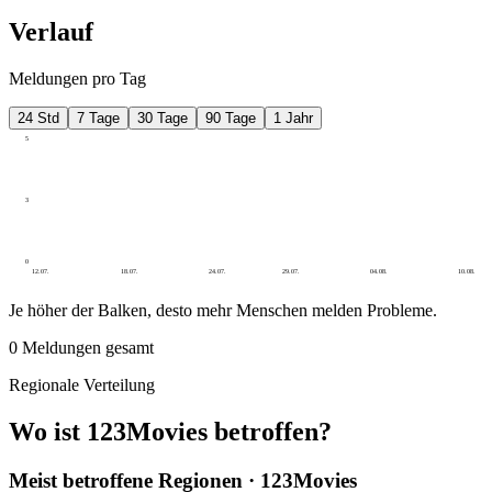
Verlauf
Meldungen pro Tag
24 Std
7 Tage
30 Tage
90 Tage
1 Jahr
5
3
0
12.07.
18.07.
24.07.
29.07.
04.08.
10.08.
Je höher der Balken, desto mehr Menschen melden Probleme.
0
Meldungen gesamt
Regionale Verteilung
Wo ist 123Movies betroffen?
Meist betroffene Regionen · 123Movies