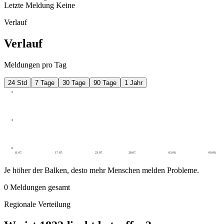
Letzte Meldung
Keine
Verlauf
Verlauf
Meldungen pro Tag
24 Std
7 Tage
30 Tage
90 Tage
1 Jahr
5
3
0
11.07.
17.07.
23.07.
28.07.
03.08.
09.08.
Je höher der Balken, desto mehr Menschen melden Probleme.
0
Meldungen gesamt
Regionale Verteilung