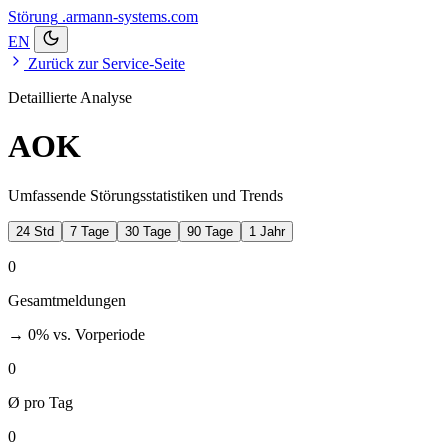
Störung
.armann-systems.com
EN
Zurück zur Service-Seite
Detaillierte Analyse
AOK
Umfassende Störungsstatistiken und Trends
24 Std
7 Tage
30 Tage
90 Tage
1 Jahr
0
Gesamtmeldungen
→ 0%
vs. Vorperiode
0
Ø pro Tag
0