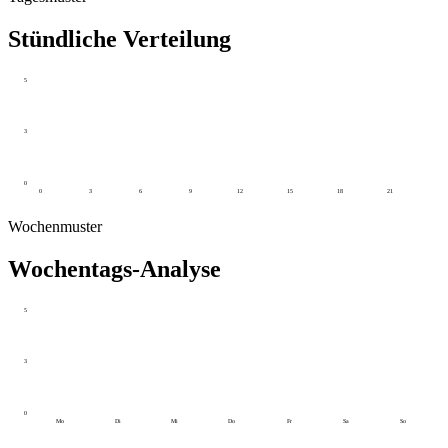
Stündliche Verteilung
5
3
0
0
3
6
9
12
15
18
21
Wochenmuster
Wochentags-Analyse
5
3
0
Mo
Di
Mi
Do
Fr
Sa
So