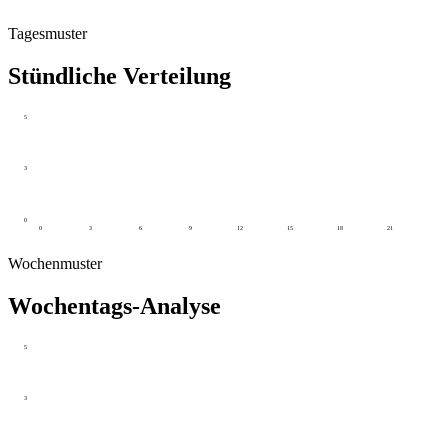
Tagesmuster
Stündliche Verteilung
5
3
0
0
3
6
9
12
15
18
21
Wochenmuster
Wochentags-Analyse
5
3