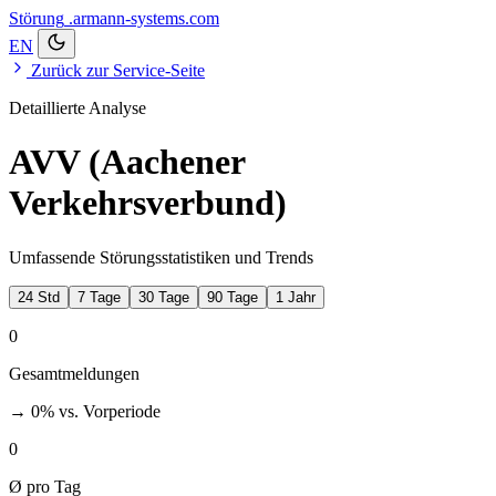
Störung
.armann-systems.com
EN
Zurück zur Service-Seite
Detaillierte Analyse
AVV (Aachener
Verkehrsverbund)
Umfassende Störungsstatistiken und Trends
24 Std
7 Tage
30 Tage
90 Tage
1 Jahr
0
Gesamtmeldungen
→ 0%
vs. Vorperiode
0
Ø pro Tag