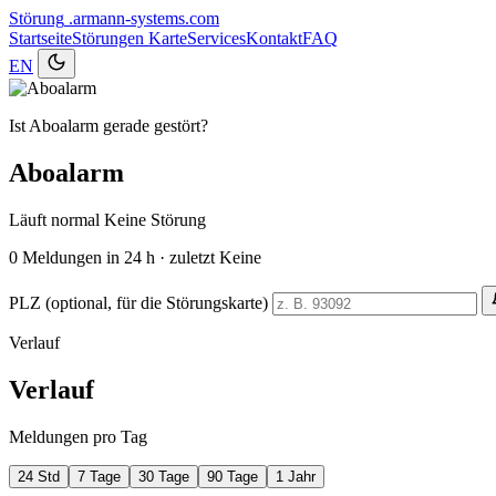
Störung
.armann-systems.com
Startseite
Störungen
Karte
Services
Kontakt
FAQ
EN
Ist Aboalarm gerade gestört?
Aboalarm
Läuft normal
Keine Störung
0
Meldungen in 24 h · zuletzt Keine
PLZ (optional, für die Störungskarte)
Verlauf
Verlauf
Meldungen pro Tag
24 Std
7 Tage
30 Tage
90 Tage
1 Jahr