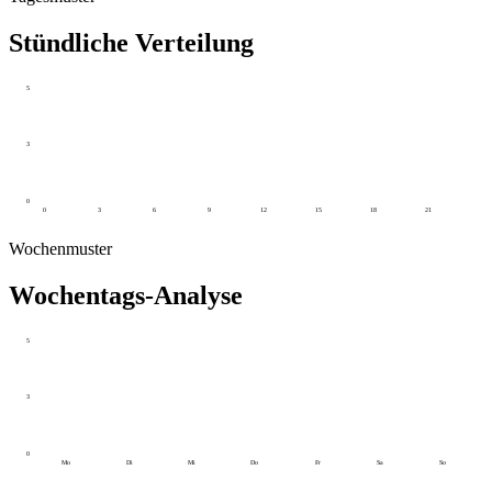
Stündliche Verteilung
5
3
0
0
3
6
9
12
15
18
21
Wochenmuster
Wochentags-Analyse
5
3
0
Mo
Di
Mi
Do
Fr
Sa
So