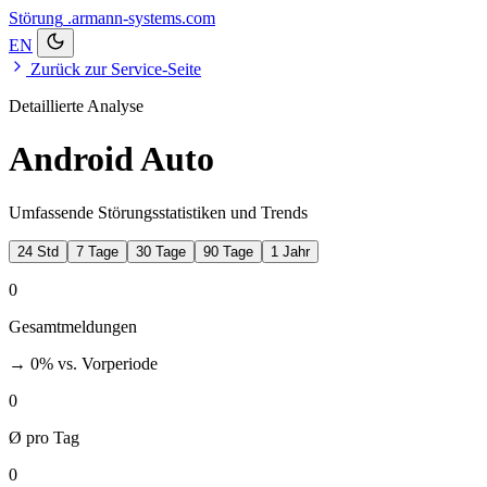
Störung
.armann-systems.com
EN
Zurück zur Service-Seite
Detaillierte Analyse
Android Auto
Umfassende Störungsstatistiken und Trends
24 Std
7 Tage
30 Tage
90 Tage
1 Jahr
0
Gesamtmeldungen
→ 0%
vs. Vorperiode
0
Ø pro Tag
0