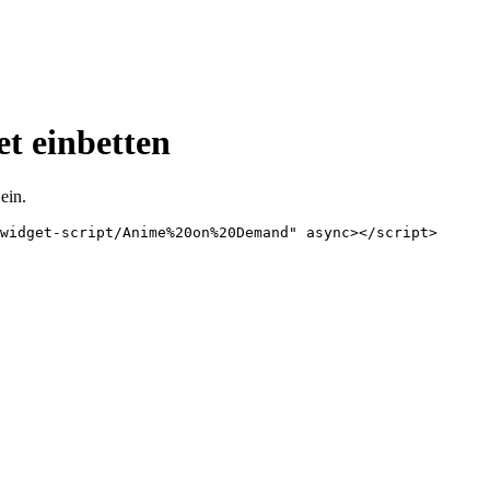
t einbetten
ein.
widget-script/Anime%20on%20Demand" async></script>