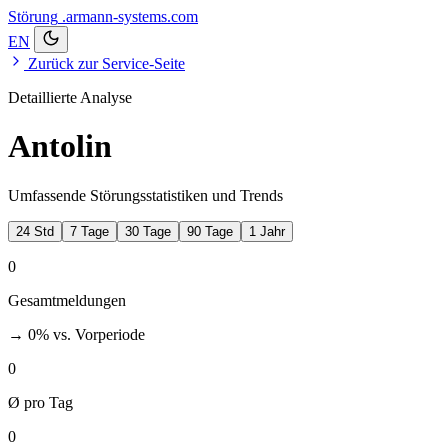
Störung
.armann-systems.com
EN
Zurück zur Service-Seite
Detaillierte Analyse
Antolin
Umfassende Störungsstatistiken und Trends
24 Std
7 Tage
30 Tage
90 Tage
1 Jahr
0
Gesamtmeldungen
→ 0%
vs. Vorperiode
0
Ø pro Tag
0