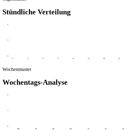
Stündliche Verteilung
5
3
0
0
3
6
9
12
15
18
21
Wochenmuster
Wochentags-Analyse
5
3
0
Mo
Di
Mi
Do
Fr
Sa
So