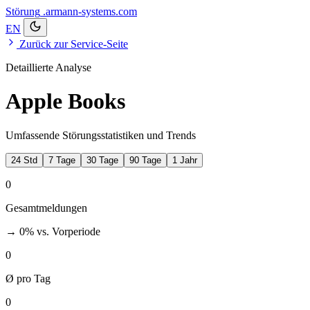
Störung
.armann-systems.com
EN
Zurück zur Service-Seite
Detaillierte Analyse
Apple Books
Umfassende Störungsstatistiken und Trends
24 Std
7 Tage
30 Tage
90 Tage
1 Jahr
0
Gesamtmeldungen
→ 0%
vs. Vorperiode
0
Ø pro Tag
0