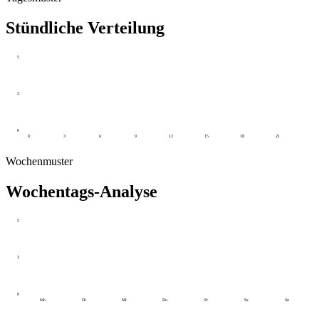
Stündliche Verteilung
5
3
0
0
3
6
9
12
15
18
21
Wochenmuster
Wochentags-Analyse
5
3
0
Mo
Di
Mi
Do
Fr
Sa
So