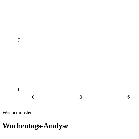
3
0
0
3
6
Wochenmuster
Wochentags-Analyse