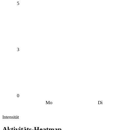
5
3
0
Mo
Di
Intensität
Aktivitäts-Heatmap