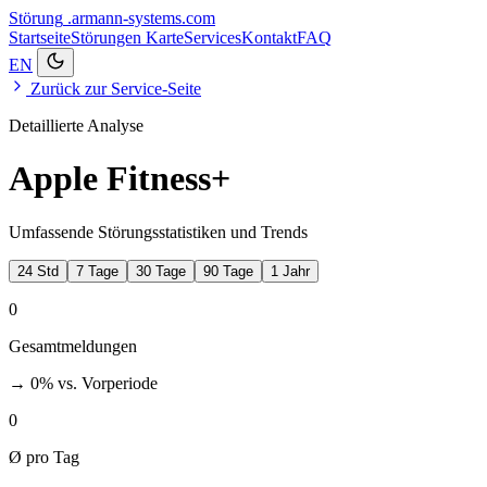
Störung
.armann-systems.com
Startseite
Störungen
Karte
Services
Kontakt
FAQ
EN
Zurück zur Service-Seite
Detaillierte Analyse
Apple Fitness+
Umfassende Störungsstatistiken und Trends
24 Std
7 Tage
30 Tage
90 Tage
1 Jahr
0
Gesamtmeldungen
→ 0%
vs. Vorperiode
0
Ø pro Tag