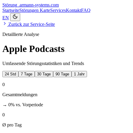
Störung
.armann-systems.com
Startseite
Störungen
Karte
Services
Kontakt
FAQ
EN
Zurück zur Service-Seite
Detaillierte Analyse
Apple Podcasts
Umfassende Störungsstatistiken und Trends
24 Std
7 Tage
30 Tage
90 Tage
1 Jahr
0
Gesamtmeldungen
→ 0%
vs. Vorperiode
0
Ø pro Tag