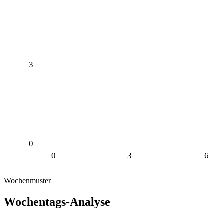
3
0
0
3
6
Wochenmuster
Wochentags-Analyse