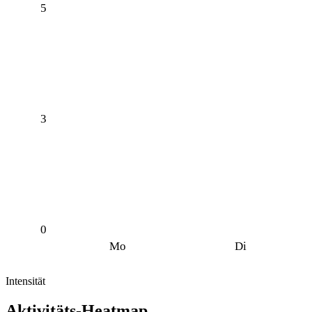
5
3
0
Mo
Di
Intensität
Aktivitäts-Heatmap