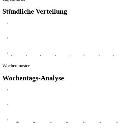
Stündliche Verteilung
5
3
0
0
3
6
9
12
15
18
21
Wochenmuster
Wochentags-Analyse
5
3
0
Mo
Di
Mi
Do
Fr
Sa
So