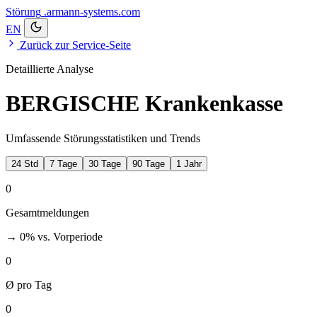
Störung
.armann-systems.com
EN
Zurück zur Service-Seite
Detaillierte Analyse
BERGISCHE Krankenkasse
Umfassende Störungsstatistiken und Trends
24 Std
7 Tage
30 Tage
90 Tage
1 Jahr
0
Gesamtmeldungen
→ 0%
vs. Vorperiode
0
Ø pro Tag
0