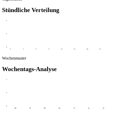
Stündliche Verteilung
5
3
0
0
3
6
9
12
15
18
21
Wochenmuster
Wochentags-Analyse
5
3
0
Mo
Di
Mi
Do
Fr
Sa
So