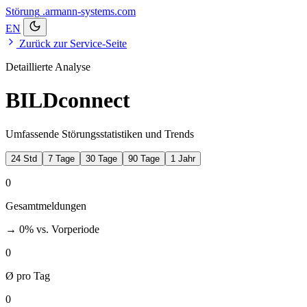
Störung
.armann-systems.com
EN
Zurück zur Service-Seite
Detaillierte Analyse
BILDconnect
Umfassende Störungsstatistiken und Trends
24 Std
7 Tage
30 Tage
90 Tage
1 Jahr
0
Gesamtmeldungen
→ 0%
vs. Vorperiode
0
Ø pro Tag
0