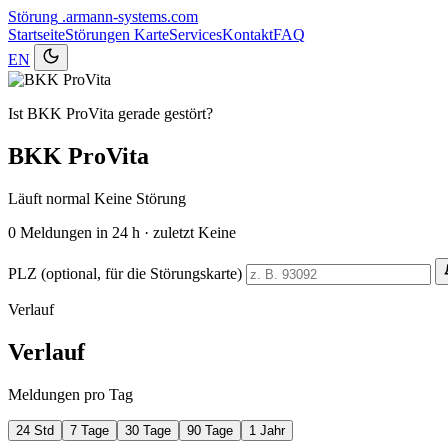
Störung
.armann-systems.com
Startseite
Störungen
Karte
Services
Kontakt
FAQ
EN
Ist BKK ProVita gerade gestört?
BKK ProVita
Läuft normal
Keine Störung
0
Meldungen in 24 h · zuletzt Keine
PLZ (optional, für die Störungskarte)
Verlauf
Verlauf
Meldungen pro Tag
24 Std
7 Tage
30 Tage
90 Tage
1 Jahr