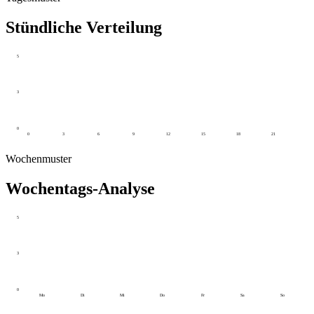
Stündliche Verteilung
5
3
0
0
3
6
9
12
15
18
21
Wochenmuster
Wochentags-Analyse
5
3
0
Mo
Di
Mi
Do
Fr
Sa
So