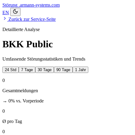
Störung
.armann-systems.com
EN
Zurück zur Service-Seite
Detaillierte Analyse
BKK Public
Umfassende Störungsstatistiken und Trends
24 Std
7 Tage
30 Tage
90 Tage
1 Jahr
0
Gesamtmeldungen
→ 0%
vs. Vorperiode
0
Ø pro Tag
0