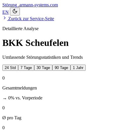
Störung
.armann-systems.com
EN
Zurück zur Service-Seite
Detaillierte Analyse
BKK Scheufelen
Umfassende Störungsstatistiken und Trends
24 Std
7 Tage
30 Tage
90 Tage
1 Jahr
0
Gesamtmeldungen
→ 0%
vs. Vorperiode
0
Ø pro Tag
0