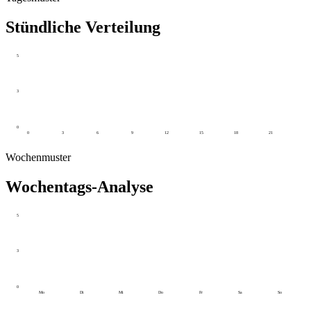
Stündliche Verteilung
5
3
0
0
3
6
9
12
15
18
21
Wochenmuster
Wochentags-Analyse
5
3
0
Mo
Di
Mi
Do
Fr
Sa
So