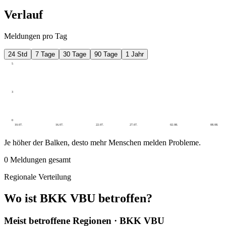
Verlauf
Meldungen pro Tag
24 Std
7 Tage
30 Tage
90 Tage
1 Jahr
5
3
0
10.07.
16.07.
22.07.
27.07.
02.08.
08.08.
Je höher der Balken, desto mehr Menschen melden Probleme.
0
Meldungen gesamt
Regionale Verteilung
Wo ist BKK VBU betroffen?
Meist betroffene Regionen · BKK VBU