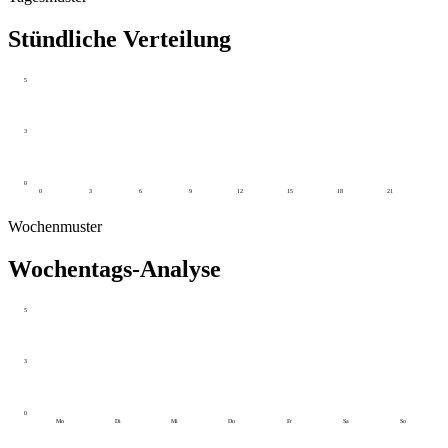
Stündliche Verteilung
5
3
0
0
3
6
9
12
15
18
21
Wochenmuster
Wochentags-Analyse
5
3
0
Mo
Di
Mi
Do
Fr
Sa
So