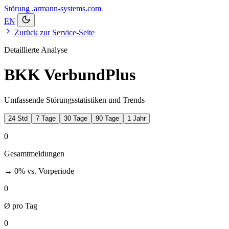
Störung
.armann-systems.com
EN
Zurück zur Service-Seite
Detaillierte Analyse
BKK VerbundPlus
Umfassende Störungsstatistiken und Trends
24 Std
7 Tage
30 Tage
90 Tage
1 Jahr
0
Gesamtmeldungen
→ 0%
vs. Vorperiode
0
Ø pro Tag
0