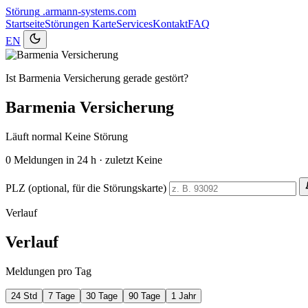
Störung
.armann-systems.com
Startseite
Störungen
Karte
Services
Kontakt
FAQ
EN
Ist Barmenia Versicherung gerade gestört?
Barmenia Versicherung
Läuft normal
Keine Störung
0
Meldungen in 24 h · zuletzt Keine
PLZ (optional, für die Störungskarte)
Verlauf
Verlauf
Meldungen pro Tag
24 Std
7 Tage
30 Tage
90 Tage
1 Jahr