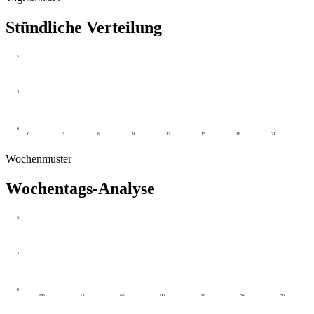
Stündliche Verteilung
5
3
0
0
3
6
9
12
15
18
21
Wochenmuster
Wochentags-Analyse
5
3
0
Mo
Di
Mi
Do
Fr
Sa
So