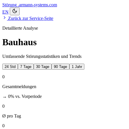
Störung
.armann-systems.com
EN
Zurück zur Service-Seite
Detaillierte Analyse
Bauhaus
Umfassende Störungsstatistiken und Trends
24 Std
7 Tage
30 Tage
90 Tage
1 Jahr
0
Gesamtmeldungen
→ 0%
vs. Vorperiode
0
Ø pro Tag
0