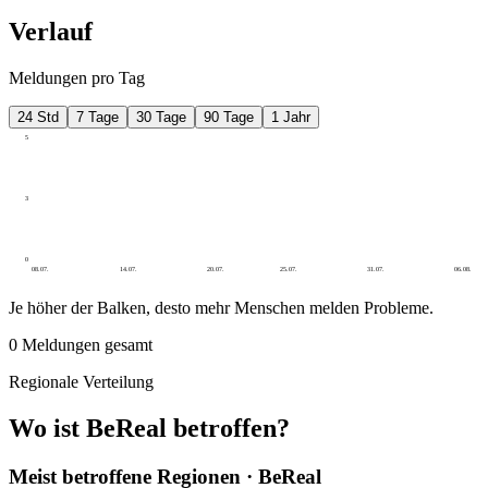
Verlauf
Meldungen pro Tag
24 Std
7 Tage
30 Tage
90 Tage
1 Jahr
5
3
0
08.07.
14.07.
20.07.
25.07.
31.07.
06.08.
Je höher der Balken, desto mehr Menschen melden Probleme.
0
Meldungen gesamt
Regionale Verteilung
Wo ist BeReal betroffen?
Meist betroffene Regionen · BeReal