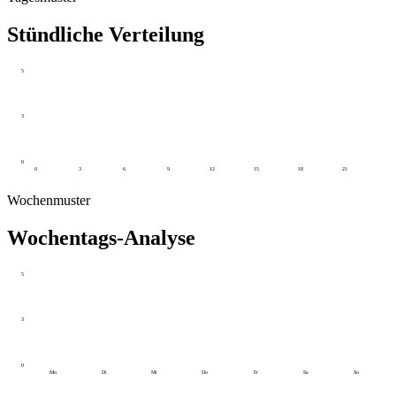
Stündliche Verteilung
5
3
0
0
3
6
9
12
15
18
21
Wochenmuster
Wochentags-Analyse
5
3
0
Mo
Di
Mi
Do
Fr
Sa
So