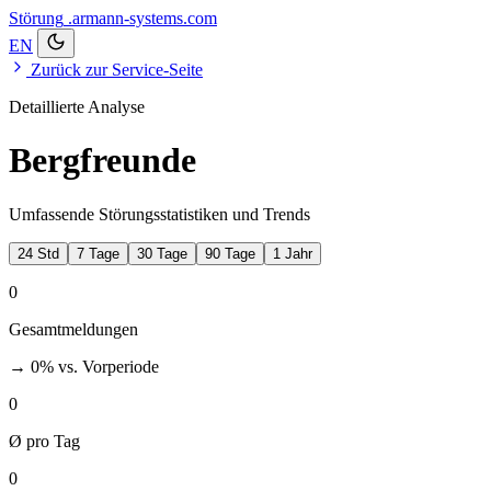
Störung
.armann-systems.com
EN
Zurück zur Service-Seite
Detaillierte Analyse
Bergfreunde
Umfassende Störungsstatistiken und Trends
24 Std
7 Tage
30 Tage
90 Tage
1 Jahr
0
Gesamtmeldungen
→ 0%
vs. Vorperiode
0
Ø pro Tag
0