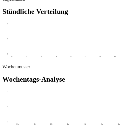
Stündliche Verteilung
5
3
0
0
3
6
9
12
15
18
21
Wochenmuster
Wochentags-Analyse
5
3
0
Mo
Di
Mi
Do
Fr
Sa
So