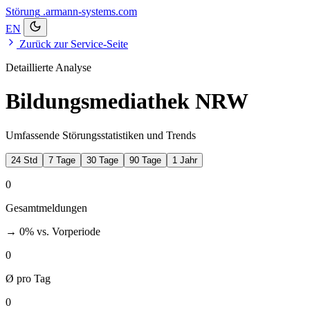
Störung
.armann-systems.com
EN
Zurück zur Service-Seite
Detaillierte Analyse
Bildungsmediathek NRW
Umfassende Störungsstatistiken und Trends
24 Std
7 Tage
30 Tage
90 Tage
1 Jahr
0
Gesamtmeldungen
→ 0%
vs. Vorperiode
0
Ø pro Tag
0