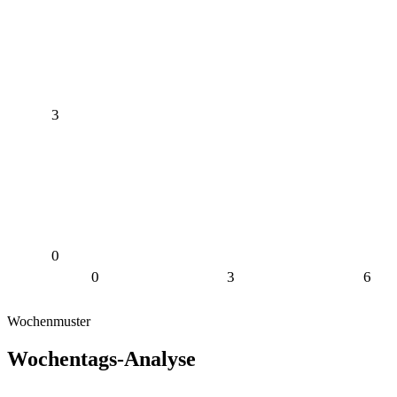
3
0
0
3
6
Wochenmuster
Wochentags-Analyse