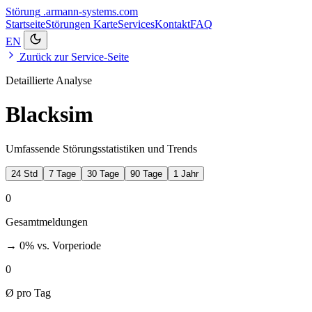
Störung
.armann-systems.com
Startseite
Störungen
Karte
Services
Kontakt
FAQ
EN
Zurück zur Service-Seite
Detaillierte Analyse
Blacksim
Umfassende Störungsstatistiken und Trends
24 Std
7 Tage
30 Tage
90 Tage
1 Jahr
0
Gesamtmeldungen
→ 0%
vs. Vorperiode
0
Ø pro Tag