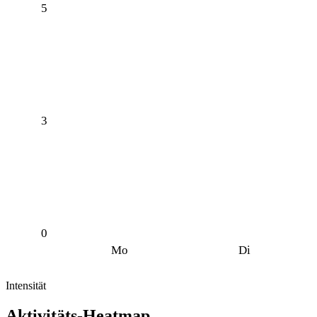
5
3
0
Mo
Di
Intensität
Aktivitäts-Heatmap