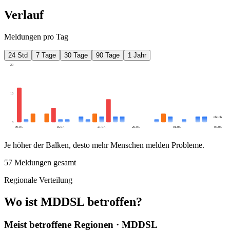
Verlauf
Meldungen pro Tag
24 Std
7 Tage
30 Tage
90 Tage
1 Jahr
20
10
üblich
0
09.07.
15.07.
21.07.
26.07.
01.08.
07.08.
Je höher der Balken, desto mehr Menschen melden Probleme.
57
Meldungen gesamt
Regionale Verteilung
Wo ist MDDSL betroffen?
Meist betroffene Regionen · MDDSL