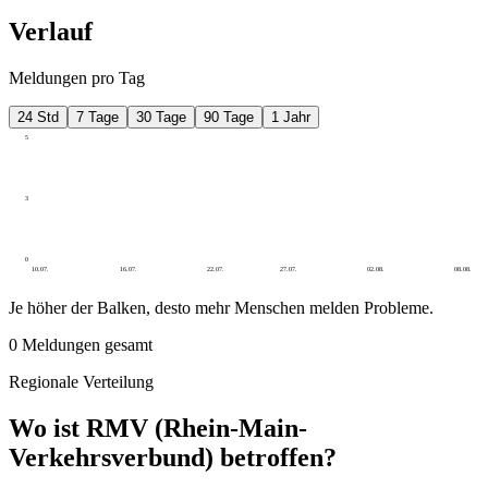
Verlauf
Meldungen pro Tag
24 Std
7 Tage
30 Tage
90 Tage
1 Jahr
5
3
0
10.07.
16.07.
22.07.
27.07.
02.08.
08.08.
Je höher der Balken, desto mehr Menschen melden Probleme.
0
Meldungen gesamt
Regionale Verteilung
Wo ist RMV (Rhein-Main-
Verkehrsverbund) betroffen?