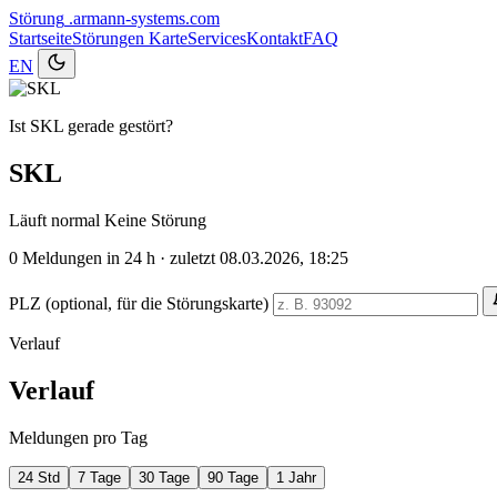
Störung
.armann-systems.com
Startseite
Störungen
Karte
Services
Kontakt
FAQ
EN
Ist SKL gerade gestört?
SKL
Läuft normal
Keine Störung
0
Meldungen in 24 h · zuletzt 08.03.2026, 18:25
PLZ (optional, für die Störungskarte)
Verlauf
Verlauf
Meldungen pro Tag
24 Std
7 Tage
30 Tage
90 Tage
1 Jahr