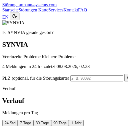
Störung
.armann-systems.com
Startseite
Störungen
Karte
Services
Kontakt
FAQ
EN
Ist SYNVIA gerade gestört?
SYNVIA
Vereinzelte Probleme
Kleinere Probleme
4
Meldungen in 24 h · zuletzt 08.08.2026, 02:28
PLZ (optional, für die Störungskarte)
Verlauf
Verlauf
Meldungen pro Tag
24 Std
7 Tage
30 Tage
90 Tage
1 Jahr