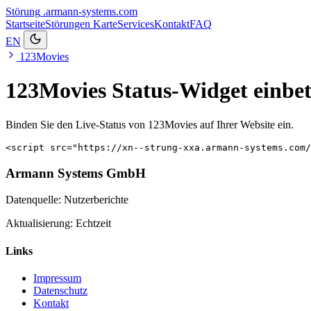
Störung
.armann-systems.com
Startseite
Störungen
Karte
Services
Kontakt
FAQ
EN
123Movies
123Movies Status-Widget einbet
Binden Sie den Live-Status von 123Movies auf Ihrer Website ein.
<script src="https://xn--strung-xxa.armann-systems.com/
Armann Systems GmbH
Datenquelle: Nutzerberichte
Aktualisierung: Echtzeit
Links
Impressum
Datenschutz
Kontakt