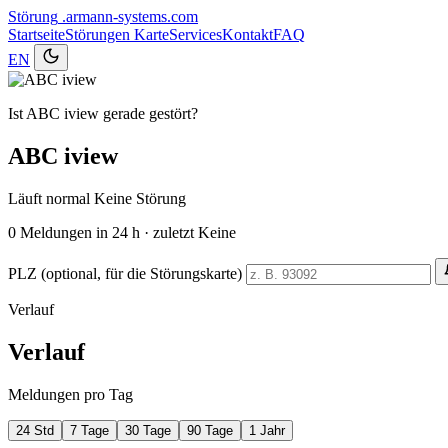
Störung
.armann-systems.com
Startseite
Störungen
Karte
Services
Kontakt
FAQ
EN
Ist ABC iview gerade gestört?
ABC iview
Läuft normal
Keine Störung
0
Meldungen in 24 h · zuletzt Keine
PLZ (optional, für die Störungskarte)
Verlauf
Verlauf
Meldungen pro Tag
24 Std
7 Tage
30 Tage
90 Tage
1 Jahr