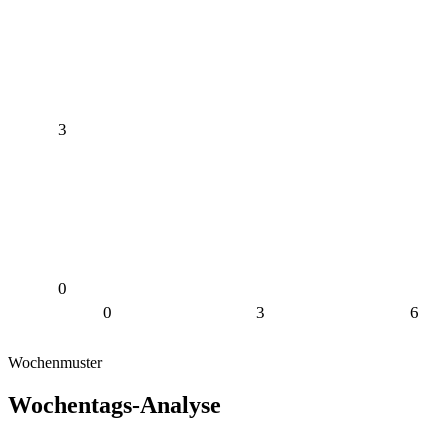
3
0
0
3
6
Wochenmuster
Wochentags-Analyse