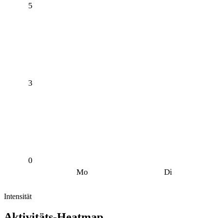
5
3
0
Mo
Di
Intensität
Aktivitäts-Heatmap