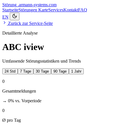
Störung
.armann-systems.com
Startseite
Störungen
Karte
Services
Kontakt
FAQ
EN
Zurück zur Service-Seite
Detaillierte Analyse
ABC iview
Umfassende Störungsstatistiken und Trends
24 Std
7 Tage
30 Tage
90 Tage
1 Jahr
0
Gesamtmeldungen
→ 0%
vs. Vorperiode
0
Ø pro Tag