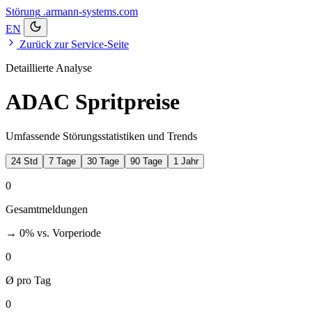
Störung
.armann-systems.com
EN
Zurück zur Service-Seite
Detaillierte Analyse
ADAC Spritpreise
Umfassende Störungsstatistiken und Trends
24 Std
7 Tage
30 Tage
90 Tage
1 Jahr
0
Gesamtmeldungen
→ 0%
vs. Vorperiode
0
Ø pro Tag
0