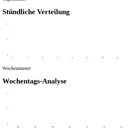
Stündliche Verteilung
5
3
0
0
3
6
9
12
15
18
21
Wochenmuster
Wochentags-Analyse
5
3
0
Mo
Di
Mi
Do
Fr
Sa
So