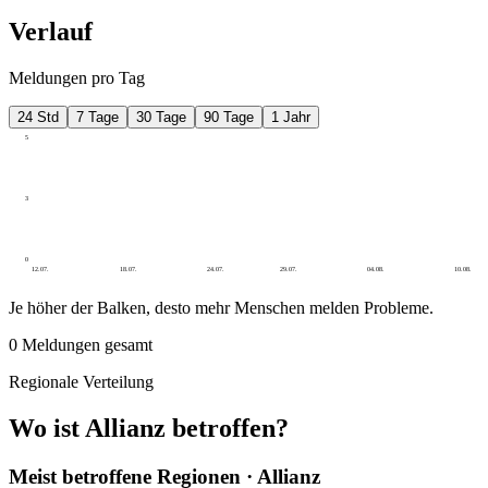
Verlauf
Meldungen pro Tag
24 Std
7 Tage
30 Tage
90 Tage
1 Jahr
5
3
0
12.07.
18.07.
24.07.
29.07.
04.08.
10.08.
Je höher der Balken, desto mehr Menschen melden Probleme.
0
Meldungen gesamt
Regionale Verteilung
Wo ist Allianz betroffen?
Meist betroffene Regionen · Allianz