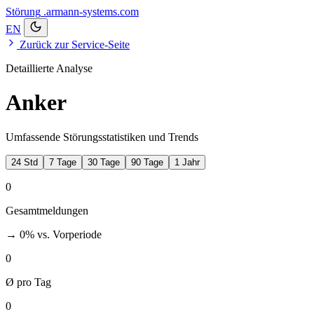
Störung
.armann-systems.com
EN
Zurück zur Service-Seite
Detaillierte Analyse
Anker
Umfassende Störungsstatistiken und Trends
24 Std
7 Tage
30 Tage
90 Tage
1 Jahr
0
Gesamtmeldungen
→ 0%
vs. Vorperiode
0
Ø pro Tag
0