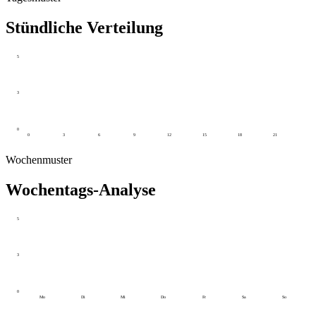
Stündliche Verteilung
5
3
0
0
3
6
9
12
15
18
21
Wochenmuster
Wochentags-Analyse
5
3
0
Mo
Di
Mi
Do
Fr
Sa
So