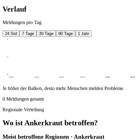
Verlauf
Meldungen pro Tag
24 Std
7 Tage
30 Tage
90 Tage
1 Jahr
5
3
0
10.07.
16.07.
22.07.
27.07.
02.08.
08.08.
Je höher der Balken, desto mehr Menschen melden Probleme.
0
Meldungen gesamt
Regionale Verteilung
Wo ist Ankerkraut betroffen?
Meist betroffene Regionen · Ankerkraut