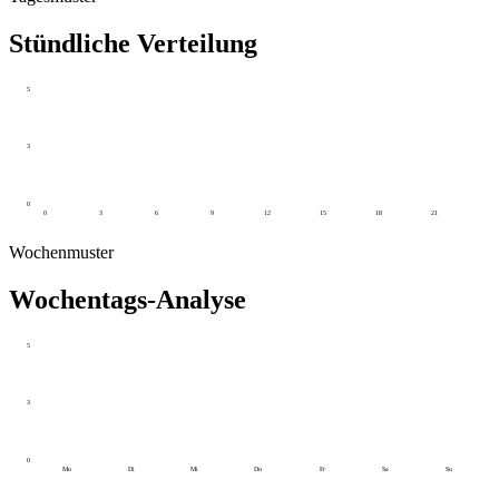
Stündliche Verteilung
5
3
0
0
3
6
9
12
15
18
21
Wochenmuster
Wochentags-Analyse
5
3
0
Mo
Di
Mi
Do
Fr
Sa
So