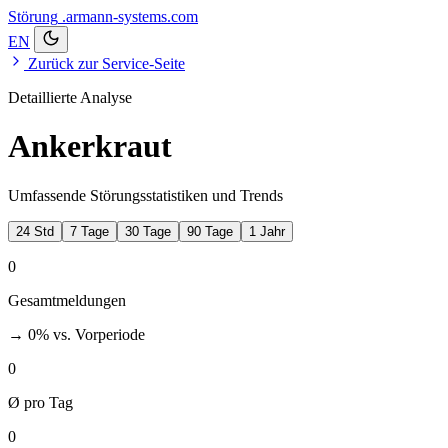
Störung
.armann-systems.com
EN
Zurück zur Service-Seite
Detaillierte Analyse
Ankerkraut
Umfassende Störungsstatistiken und Trends
24 Std
7 Tage
30 Tage
90 Tage
1 Jahr
0
Gesamtmeldungen
→ 0%
vs. Vorperiode
0
Ø pro Tag
0