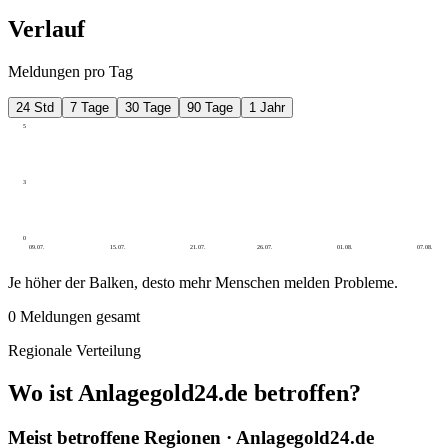
Verlauf
Meldungen pro Tag
24 Std
7 Tage
30 Tage
90 Tage
1 Jahr
5
3
0
09.07.
15.07.
21.07.
26.07.
01.08.
07.08.
Je höher der Balken, desto mehr Menschen melden Probleme.
0
Meldungen gesamt
Regionale Verteilung
Wo ist Anlagegold24.de betroffen?
Meist betroffene Regionen · Anlagegold24.de