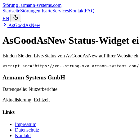
Störung
.armann-systems.com
Startseite
Störungen
Karte
Services
Kontakt
FAQ
EN
AsGoodAsNew
AsGoodAsNew Status-Widget ei
Binden Sie den Live-Status von AsGoodAsNew auf Ihrer Website ein
<script src="https://xn--strung-xxa.armann-systems.com/
Armann Systems GmbH
Datenquelle: Nutzerberichte
Aktualisierung: Echtzeit
Links
Impressum
Datenschutz
Kontakt