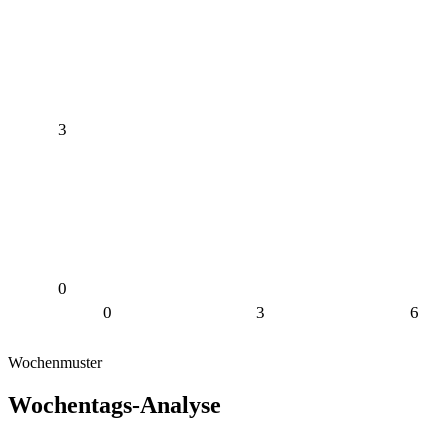
3
0
0
3
6
Wochenmuster
Wochentags-Analyse