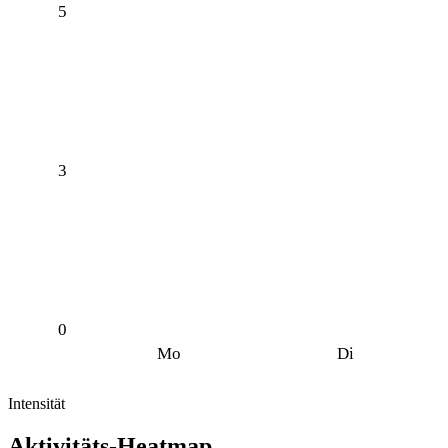
5
3
0
Mo
Di
Intensität
Aktivitäts-Heatmap