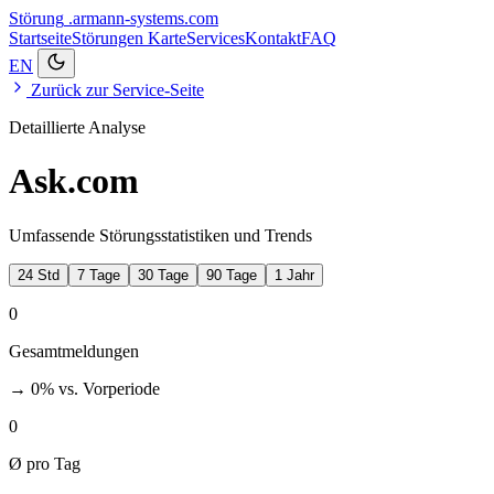
Störung
.armann-systems.com
Startseite
Störungen
Karte
Services
Kontakt
FAQ
EN
Zurück zur Service-Seite
Detaillierte Analyse
Ask.com
Umfassende Störungsstatistiken und Trends
24 Std
7 Tage
30 Tage
90 Tage
1 Jahr
0
Gesamtmeldungen
→ 0%
vs. Vorperiode
0
Ø pro Tag