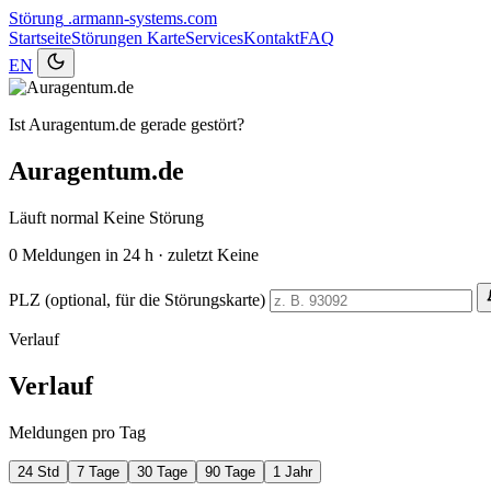
Störung
.armann-systems.com
Startseite
Störungen
Karte
Services
Kontakt
FAQ
EN
Ist Auragentum.de gerade gestört?
Auragentum.de
Läuft normal
Keine Störung
0
Meldungen in 24 h · zuletzt Keine
PLZ (optional, für die Störungskarte)
Verlauf
Verlauf
Meldungen pro Tag
24 Std
7 Tage
30 Tage
90 Tage
1 Jahr