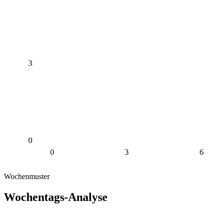
3
0
0
3
6
Wochenmuster
Wochentags-Analyse