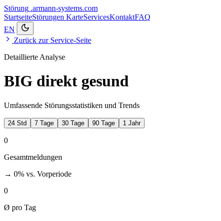
Störung
.armann-systems.com
Startseite
Störungen
Karte
Services
Kontakt
FAQ
EN
Zurück zur Service-Seite
Detaillierte Analyse
BIG direkt gesund
Umfassende Störungsstatistiken und Trends
24 Std
7 Tage
30 Tage
90 Tage
1 Jahr
0
Gesamtmeldungen
→ 0%
vs. Vorperiode
0
Ø pro Tag