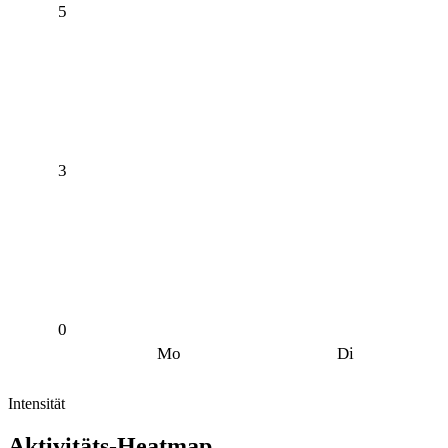
5
3
0
Mo
Di
Intensität
Aktivitäts-Heatmap