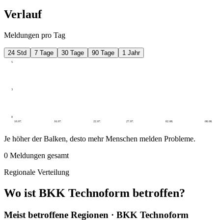
Verlauf
Meldungen pro Tag
24 Std
7 Tage
30 Tage
90 Tage
1 Jahr
5
3
0
10.07.
16.07.
22.07.
27.07.
02.08.
08.08.
Je höher der Balken, desto mehr Menschen melden Probleme.
0
Meldungen gesamt
Regionale Verteilung
Wo ist BKK Technoform betroffen?
Meist betroffene Regionen · BKK Technoform