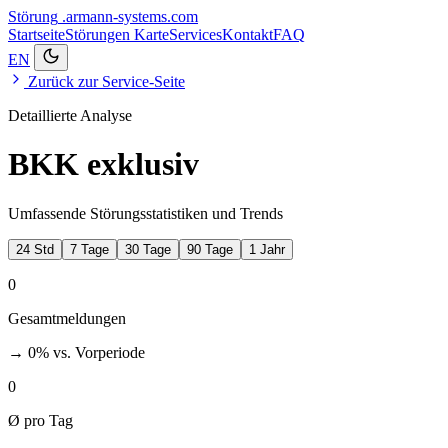
Störung
.armann-systems.com
Startseite
Störungen
Karte
Services
Kontakt
FAQ
EN
Zurück zur Service-Seite
Detaillierte Analyse
BKK exklusiv
Umfassende Störungsstatistiken und Trends
24 Std
7 Tage
30 Tage
90 Tage
1 Jahr
0
Gesamtmeldungen
→ 0%
vs. Vorperiode
0
Ø pro Tag