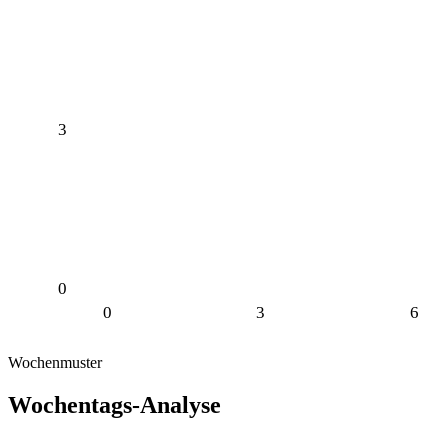
3
0
0
3
6
Wochenmuster
Wochentags-Analyse