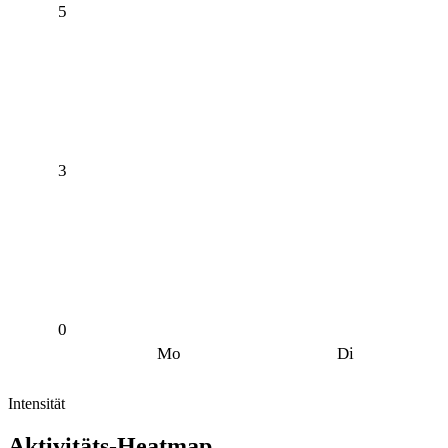
5
3
0
Mo
Di
Intensität
Aktivitäts-Heatmap