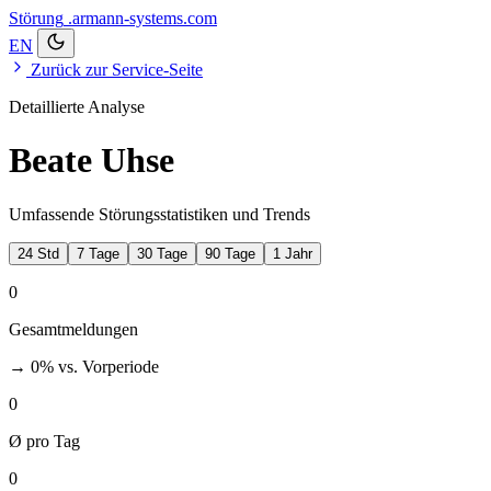
Störung
.armann-systems.com
EN
Zurück zur Service-Seite
Detaillierte Analyse
Beate Uhse
Umfassende Störungsstatistiken und Trends
24 Std
7 Tage
30 Tage
90 Tage
1 Jahr
0
Gesamtmeldungen
→ 0%
vs. Vorperiode
0
Ø pro Tag
0