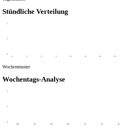
Stündliche Verteilung
5
3
0
0
3
6
9
12
15
18
21
Wochenmuster
Wochentags-Analyse
5
3
0
Mo
Di
Mi
Do
Fr
Sa
So