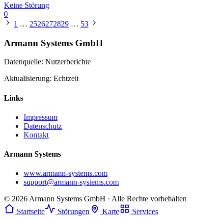
Keine Störung
0
1
…
25
26
27
28
29
…
53
Armann Systems GmbH
Datenquelle: Nutzerberichte
Aktualisierung: Echtzeit
Links
Impressum
Datenschutz
Kontakt
Armann Systems
www.armann-systems.com
support@armann-systems.com
© 2026 Armann Systems GmbH · Alle Rechte vorbehalten
Startseite
Störungen
Karte
Services