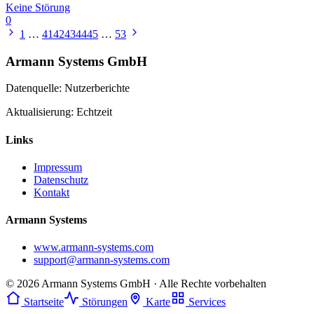
Keine Störung
0
1
…
41
42
43
44
45
…
53
Armann Systems GmbH
Datenquelle: Nutzerberichte
Aktualisierung: Echtzeit
Links
Impressum
Datenschutz
Kontakt
Armann Systems
www.armann-systems.com
support@armann-systems.com
© 2026 Armann Systems GmbH · Alle Rechte vorbehalten
Startseite
Störungen
Karte
Services