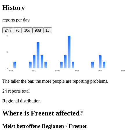
History
reports per day
24h
7d
30d
90d
1y
5
3
0
07/08
07/14
07/20
07/25
07/31
08/06
The taller the bar, the more people are reporting problems.
24
reports total
Regional distribution
Where is Freenet affected?
Meist betroffene Regionen · Freenet