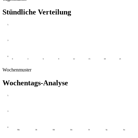
Stündliche Verteilung
5
3
0
0
3
6
9
12
15
18
21
Wochenmuster
Wochentags-Analyse
5
3
0
Mo
Di
Mi
Do
Fr
Sa
So