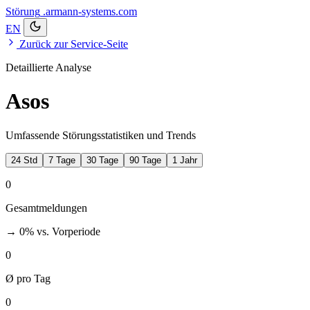
Störung
.armann-systems.com
EN
Zurück zur Service-Seite
Detaillierte Analyse
Asos
Umfassende Störungsstatistiken und Trends
24 Std
7 Tage
30 Tage
90 Tage
1 Jahr
0
Gesamtmeldungen
→ 0%
vs. Vorperiode
0
Ø pro Tag
0