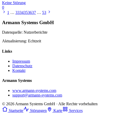
Keine Störung
0
1
…
33
34
35
36
37
…
53
Armann Systems GmbH
Datenquelle: Nutzerberichte
Aktualisierung: Echtzeit
Links
Impressum
Datenschutz
Kontakt
Armann Systems
www.armann-systems.com
support@armann-systems.com
© 2026 Armann Systems GmbH · Alle Rechte vorbehalten
Startseite
Störungen
Karte
Services